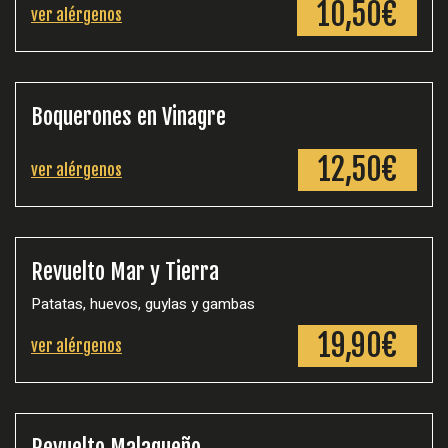
10,50€
ver alérgenos
Boquerones en Vinagre
12,50€
ver alérgenos
Revuelto Mar y Tierra
Patatas, huevos, guylas y gambas
19,90€
ver alérgenos
Revuelto Malagueño