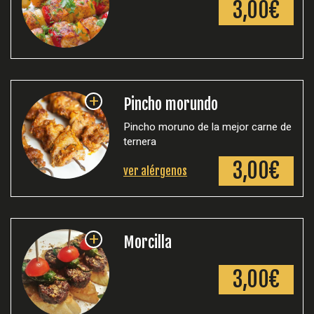
3,00€
+
Pincho morundo
Pincho moruno de la mejor carne de
ternera
3,00€
ver alérgenos
+
Morcilla
3,00€